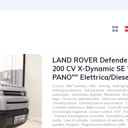
LAND ROVER Defender 
200 CV X-Dynamic SE 
PANO"" Elettrica/Diese
2 zone
,
360° camera
,
ABS
,
Airbag
,
Airbag la
Airbag posteriore
,
Airbag testa
,
Alzacristalli e
Autoradio
,
Autoradio digitale
,
Bluetooth
,
Bo
lega
,
Chiusura centralizzata
,
Chiusura centra
Climatizzatore
,
Climatizzatore automatico
,
C
Controllo elettronico della corsia
,
Controllo tr
Cronologia tagliandi
,
Cruise Control
,
ESP
,
Far
,
Frenata d'emergenza assistita
,
Immobilizzat
Isofix
,
Leve al volante
,
Limitatore di velocità
,
P
quattro stagioni
,
Regolazione elettrica sedili
,