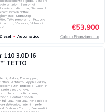
ne interamente digitale
,
Sensore
ggio anteriori
,
Sensori di
i avviso di distanza
,
Sistema di
hietti laterali elettrici
,
agliamento
,
Start/Stop
tito
,
Tetto panorama
,
Tettuccio
ri oscurati
,
Vivavoce
,
Volante in
€53.900
ile
/Diesel
Automatico
Calcola Finanziamento
110 3.0D I6
"" TETTO
terali
,
Airbag Passeggero
,
lettrici
,
Antifurto
,
Apple CarPlay
,
ardcomputer
,
Bracciolo
,
Cerchi in
lizzata senza chiave
,
ontrollo automatico clima
,
azione
,
Controllo vocale
,
i full-LED
,
Fari LED
,
Fendinebbia
ore elettronico
,
Interni in pelle
,
ark Distance Control
,
Pneumatici
Riconoscimento dei segnali