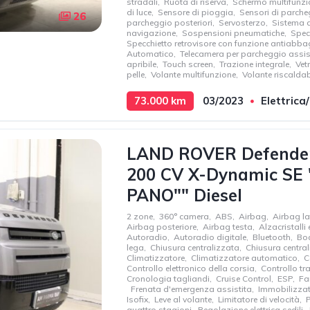
stradali
,
Ruota di riserva
,
Schermo multifunzio
di luce
,
Sensore di pioggia
,
Sensori di parche
26
parcheggio posteriori
,
Servosterzo
,
Sistema d
navigazione
,
Sospensioni pneumatiche
,
Specc
Specchietto retrovisore con funzione antiabb
Automatico
,
Telecamera per parcheggio assis
apribile
,
Touch screen
,
Trazione integrale
,
Vet
pelle
,
Volante multifunzione
,
Volante riscaldab
73.000 km
03/2023
Elettrica
147 kW
200 cv
2996 cc
LAND ROVER Defender 
200 CV X-Dynamic SE 
PANO"" Diesel
2 zone
,
360° camera
,
ABS
,
Airbag
,
Airbag la
Airbag posteriore
,
Airbag testa
,
Alzacristalli e
Autoradio
,
Autoradio digitale
,
Bluetooth
,
Bo
lega
,
Chiusura centralizzata
,
Chiusura centra
Climatizzatore
,
Climatizzatore automatico
,
C
Controllo elettronico della corsia
,
Controllo tr
Cronologia tagliandi
,
Cruise Control
,
ESP
,
Far
,
Frenata d'emergenza assistita
,
Immobilizzat
Isofix
,
Leve al volante
,
Limitatore di velocità
,
P
quattro stagioni
,
Regolazione elettrica sedili
,