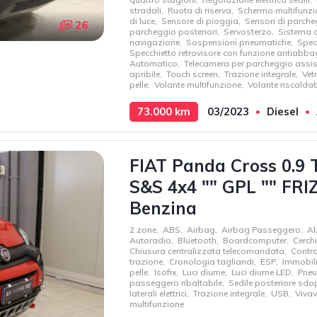
stradali
,
Ruota di riserva
,
Schermo multifunzio
di luce
,
Sensore di pioggia
,
Sensori di parche
26
parcheggio posteriori
,
Servosterzo
,
Sistema d
navigazione
,
Sospensioni pneumatiche
,
Specc
Specchietto retrovisore con funzione antiabb
Automatico
,
Telecamera per parcheggio assis
apribile
,
Touch screen
,
Trazione integrale
,
Vet
pelle
,
Volante multifunzione
,
Volante riscaldab
73.000 km
03/2023
Diesel
147 kW
200 cv
2996 cc
FIAT Panda Cross 0.9 
S&S 4x4 "" GPL "" FR
Benzina
2 zone
,
ABS
,
Airbag
,
Airbag Passeggero
,
Al
Autoradio
,
Bluetooth
,
Boardcomputer
,
Cerchi
Chiusura centralizzata telecomandata
,
Contro
trazione
,
Cronologia tagliandi
,
ESP
,
Immobili
pelle
,
Isofix
,
Luci diurne
,
Luci diurne LED
,
Pneu
passeggero ribaltabile
,
Sedile posteriore sdo
laterali elettrici
,
Trazione integrale
,
USB
,
Viva
multifunzione