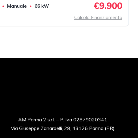
€9.900
Manuale
66 kW
Calcola Finanziamento
AM Parma 2 s.r.l.
– P. Iva 02879020341
Via Giuseppe Zanardelli, 29, 43126 Parma (PR)