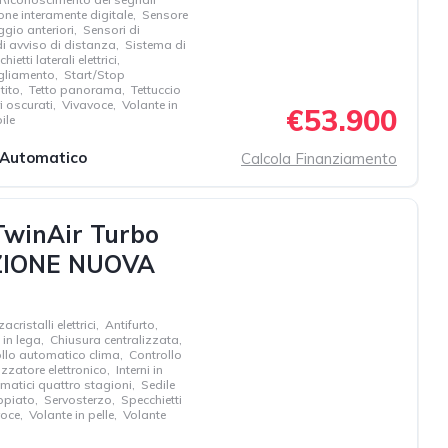
ne interamente digitale
,
Sensore
ggio anteriori
,
Sensori di
i avviso di distanza
,
Sistema di
hietti laterali elettrici
,
agliamento
,
Start/Stop
tito
,
Tetto panorama
,
Tettuccio
ri oscurati
,
Vivavoce
,
Volante in
€53.900
ile
Automatico
Calcola Finanziamento
TwinAir Turbo
IZIONE NUOVA
zacristalli elettrici
,
Antifurto
,
 in lega
,
Chiusura centralizzata
,
llo automatico clima
,
Controllo
zzatore elettronico
,
Interni in
matici quattro stagioni
,
Sedile
ppiato
,
Servosterzo
,
Specchietti
voce
,
Volante in pelle
,
Volante