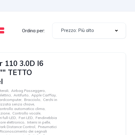
Prezzo: Più alto
Ordina per:
110 3.0D I6
"" TETTO
l
terali
,
Airbag Passeggero
,
lettrici
,
Antifurto
,
Apple CarPlay
,
ardcomputer
,
Bracciolo
,
Cerchi in
lizzata senza chiave
,
ontrollo automatico clima
,
azione
,
Controllo vocale
,
i full-LED
,
Fari LED
,
Fendinebbia
ore elettronico
,
Interni in pelle
,
ark Distance Control
,
Pneumatici
Riconoscimento dei segnali