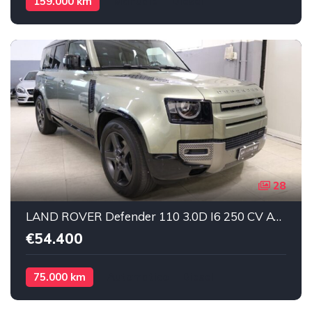
159.000 km
Manuale
Diesel
28
LAND ROVER Defender 110 3.0D I6 250 CV AWD X-Dynamic SE 7 POSTI Diesel
€54.400
75.000 km
Automatico
Diesel