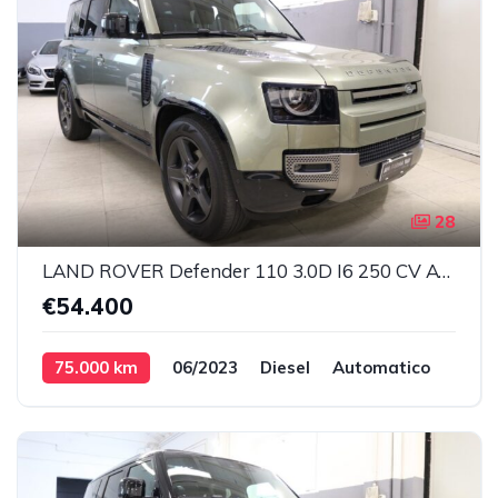
28
LAND ROVER Defender 110 3.0D I6 250 CV AWD X-Dynamic SE 7 POSTI Diesel
€54.400
75.000 km
06/2023
Diesel
Automatico
183 kW
249 cv
2996 cc