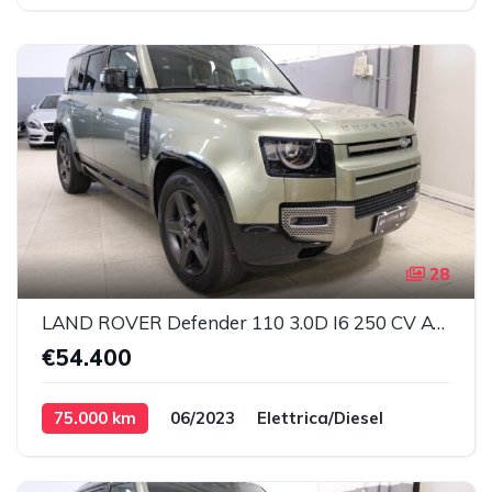
28
LAND ROVER Defender 110 3.0D I6 250 CV AWD X-Dynamic SE 7 POSTI Elettrica/Diesel
€54.400
75.000 km
06/2023
Elettrica/Diesel
Automatico
183 kW
249 cv
2996 cc