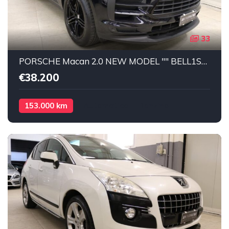
33
PORSCHE Macan 2.0 NEW MODEL "" BELL1SS1MA"" SERVICE "" Benzina
€38.200
153.000 km
Automatico
Benzina